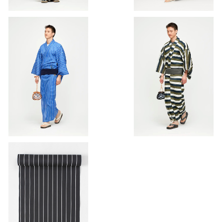
ゆかた(浴衣) / 型染め / ストラ
ゆかた(浴衣) / 型染め / Bord
イプ(Stripe) / BLUE（With ta
r / GREEN（With tailoring
¥42,900
¥42,900
iloring）
ゆかた(浴衣) / 型染め / 縞(Stri
pe) / BLACK（With tailorin
¥42,900
g）