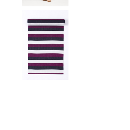
e
ゆかた(浴衣) / 型染め / Borde
）
r / RED（With tailoring）
¥42,900