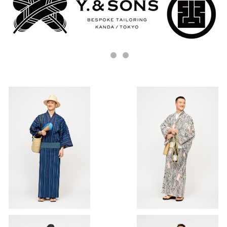
SOLD OUT
ゆかた / 阿波しじら / 滝縞 / NA
VY
ゆかた(浴衣) / 浜松注染 / 渦 /
¥52,800
BEIGE（With tailoring）
¥60,500