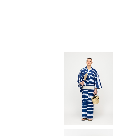
ゆかた(浴衣) / 有松鳴海 / 鎧段
絞り / 乱 / NAVY（With tailori
¥121,000
ng）