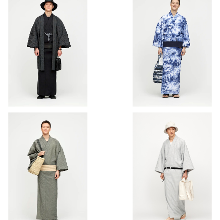
ゆかた(浴衣) / 遠州手しぼ / 無
ゆかた(浴衣) / 有松鳴海 / 箱
地 / BLACK（With tailoring）
らくも絞り / NAVY×WHITE（
¥52,800
¥132,000
ith tailoring）
ゆかた(浴衣) / 綿麻シャンブレ
ゆかた / 今治 / 片毛パイル / ヘ
ー / GRAY（With tailoring）
リンボーン / GRAY（With tai
¥52,800
¥49,500
oring）