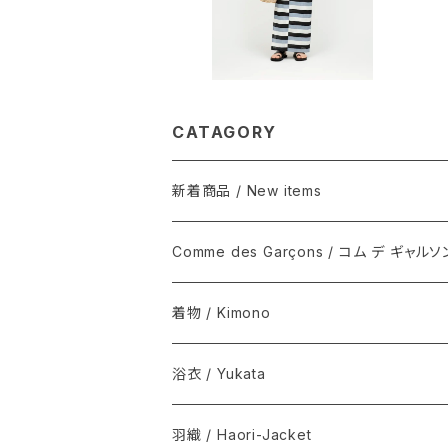
CATAGORY
新着商品 / New items
Comme des Garçons / コム デ ギャルソ
着物 / Kimono
木綿(片貝木綿ほか) / Cotton
浴衣 / Yukata
シルク / Silk
新着商品 / New items
羽織 / Haori-Jacket