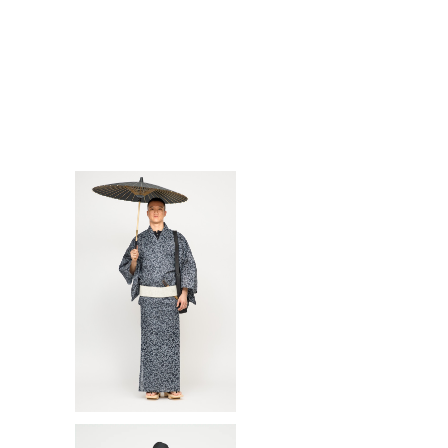
SOLD OUT
ゆかた(浴衣) / 型染め / ペイズ
リー・Paisley / BLACK（With
¥47,300
tailoring）