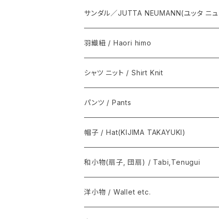
NEAT / ニート
下駄 / Geta
Aeta / アエタ, CHACOLI / チャコリ
サンダル／JUTTA NEUMANN(ユッタ ニ
その他 / Others
Il micio / イルミーチョ
羽織紐 / Haori himo
籠心 / あけび蔓細工 / Basket bag
シャツ ニット / Shirt Knit
籠バッグ(手提げ籠) / Basket bag
BODHI
パンツ / Pants
巾着(信玄袋) / INDEN
Graphpaper / グラフペーパー
Y. & SONS
帽子 / Hat(KIJIMA TAKAYUKI)
須浪亨商店 / いかご・びんかご
BATONER
COMOLI / コモリ
和小物(扇子, 団扇) / Tabi,Tenugui
SOSAKUBAG
Graphpaper / グラフペーパー
手拭 / Tenugui
洋小物 / Wallet etc.