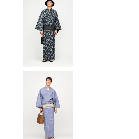
む
ゆかた(浴衣) / 有松鳴海 / 縫い
W
絞り / 立涌 / BLACK（With tai
¥121,000
loring）
ゆかた / 遠州 / ウィンドウペン /
l
L. PURPLE（With tailoring）
¥42,900