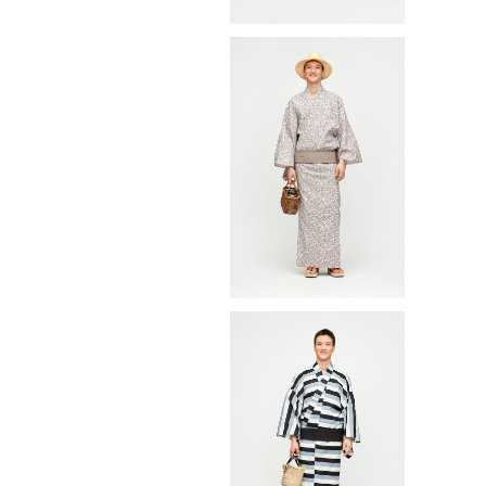
ゆかた(浴衣) / 型染め / ペイズ
リー・Paisley / BEIGE（WIth
¥47,300
tailoring）
ゆかた(浴衣) / 型染め / Borde
r / BLACK（With tailoring）
¥42,900