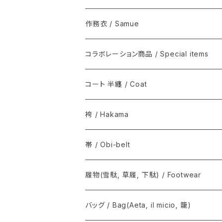
シルクウール, ウール / Silk-wool, Wool
伊藤若冲シリーズ / Ito Jakuchu
木綿(片貝木綿ほか) / Cotton
作務衣 / Samue
夏きもの / Summer kimono
その他 / Others
シルク / Silk
ウール / Wool
コラボレーション商品 / Special items
その他 / Others
シルクウール, ウール / Silk-wool, Wool
ウールシルク / Wool-Silk
T-KIMONO / ティー キモノ
コート 半纏 / Coat
その他 / Others
アルパカ / Alpaca
Graphpaper / グラフペーパー
火消コート / 半纏
袴 / Hakama
The Inoue Brothers...
Norwegian Rain / ノルウェージャン レイ
帯 / Obi-belt
OUTDOOR KIMONO / アウトドア キモノ
COMOLI / コモリ
履物(雪駄, 草履, 下駄) / Footwear
T.T / ティーティー
Graphpaper / グラフペーパー
雪駄, 草履 / Setta, Zori
バッグ / Bag(Aeta, il micio, 籠)