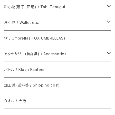
須浪亨商店 / いかご・びんかご
BATONER
COMOLI / コモリ
和小物(扇子, 団扇) / Tabi,Tenugui
SOSAKUBAG
Graphpaper / グラフペーパー
手拭 / Tenugui
洋小物 / Wallet etc.
T.T / ティーティー
扇子, 団扇 / Folding fan
COMME des GARÇONS
傘 / Umbrellas(FOX UMBRELLAS)
NEAT / ニート
足袋 / Tabi
THE INOUE BROTHERS...
アクセサリー(装身具) / Accessories
マスク / Mask
REAL HARNESS / Belt(ベルト)
semeno / セメノ
ボトル / Klean Kanteen
クバ民具
Joshua Ellis(ジョシュア・エリス) / マフラー
加工賃・送料等 / Shipping cost
その他 / Other
Graphpaper(グラフペーパー）
タオル / 今治