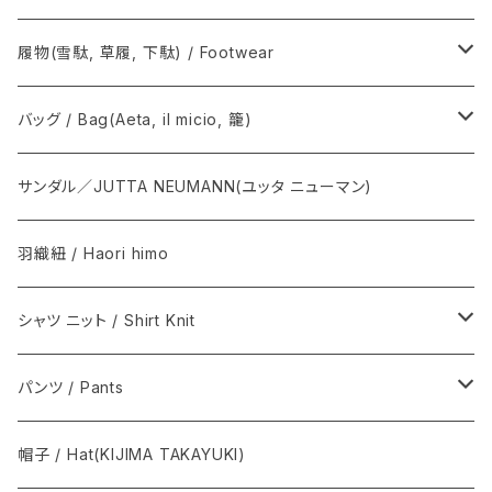
OUTDOOR KIMONO / アウトドア キモノ
COMOLI / コモリ
履物(雪駄, 草履, 下駄) / Footwear
T.T / ティーティー
Graphpaper / グラフペーパー
雪駄, 草履 / Setta, Zori
バッグ / Bag(Aeta, il micio, 籠)
NEAT / ニート
下駄 / Geta
Aeta / アエタ, CHACOLI / チャコリ
サンダル／JUTTA NEUMANN(ユッタ ニューマン)
その他 / Others
Il micio / イルミーチョ
羽織紐 / Haori himo
籠心 / あけび蔓細工 / Basket bag
シャツ ニット / Shirt Knit
籠バッグ(手提げ籠) / Basket bag
BODHI
パンツ / Pants
巾着(信玄袋) / INDEN
Graphpaper / グラフペーパー
Y. & SONS
帽子 / Hat(KIJIMA TAKAYUKI)