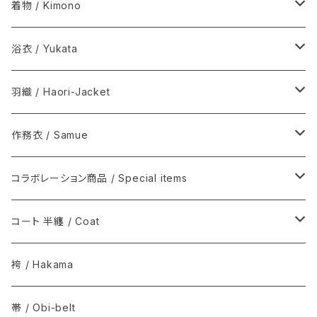
着物 / Kimono
木綿(片貝木綿ほか) / Cotton
浴衣 / Yukata
シルク / Silk
新着商品 / New items
羽織 / Haori-Jacket
シルクウール, ウール / Silk-wool, Wool
伊藤若冲シリーズ / Ito Jakuchu
木綿(片貝木綿ほか) / Cotton
作務衣 / Samue
夏きもの / Summer kimono
その他 / Others
シルク / Silk
ウール / Wool
コラボレーション商品 / Special items
その他 / Others
シルクウール, ウール / Silk-wool, Wool
ウールシルク / Wool-Silk
T-KIMONO / ティー キモノ
コート 半纏 / Coat
その他 / Others
アルパカ / Alpaca
Graphpaper / グラフペーパー
火消コート / 半纏
袴 / Hakama
The Inoue Brothers...
Norwegian Rain / ノルウェージャン レイン
帯 / Obi-belt