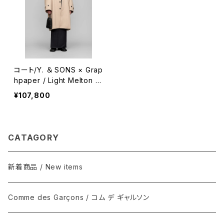
コート/Y. ＆ SONS × Grap
hpaper / Light Melton O
versized Coat / GREGE
¥107,800
CATAGORY
新着商品 / New items
Comme des Garçons / コム デ ギャルソン