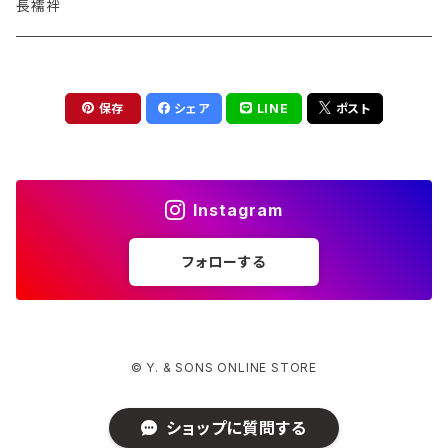
ソックス
DENTS
長襦袢
インナー
il micio / Belt(ベルト)
保存
シェア
LINE
ポスト
Instagram
フォローする
© Y. & SONS ONLINE STORE
ショップに質問する