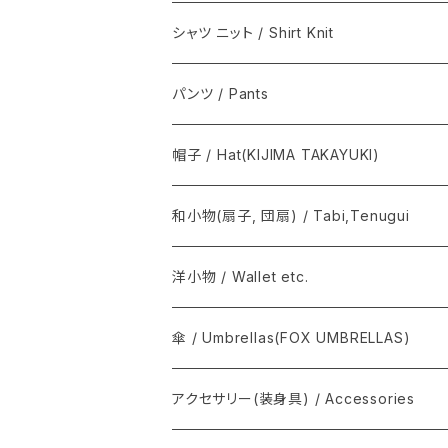
籠心 / あけび蔓細工 / Basket bag
シャツ ニット / Shirt Knit
籠バッグ(手提げ籠) / Basket bag
BODHI
パンツ / Pants
巾着(信玄袋) / INDEN
Graphpaper / グラフペーパー
Y. & SONS
帽子 / Hat(KIJIMA TAKAYUKI)
須浪亨商店 / いかご・びんかご
BATONER
COMOLI / コモリ
和小物(扇子, 団扇) / Tabi,Tenugui
SOSAKUBAG
Graphpaper / グラフペーパー
手拭 / Tenugui
洋小物 / Wallet etc.
T.T / ティーティー
扇子, 団扇 / Folding fan
COMME des GARÇONS
傘 / Umbrellas(FOX UMBRELLAS)
NEAT / ニート
足袋 / Tabi
THE INOUE BROTHERS...
アクセサリー(装身具) / Accessories