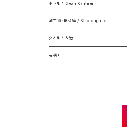
マスク / Mask
REAL HARNESS / Belt(ベルト)
semeno / セメノ
ボトル / Klean Kanteen
クバ民具
Joshua Ellis(ジョシュア・エリス) / マフラ
加工賃・送料等 / Shipping cost
その他 / Other
Graphpaper(グラフペーパー）
タオル / 今治
ソックス
DENTS
長襦袢
インナー
il micio / Belt(ベルト)