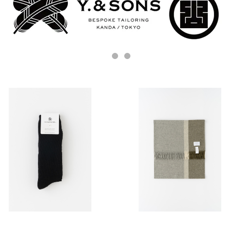
ソックス / THE INOUE BROT
スカーフ / THE INOUE BRO
HERS... / Mountain Socks /
HERS... / Brushed Scole S
¥7,700
¥26,400
Black
ripe / Baby Alpaca / Grey
Khaki