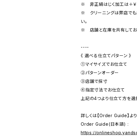
※ 非正絹はじく加工は＋￥6
※ クリーニングは弊店でも
い。
※ 店舗と在庫を共有してお
----
《 選べる仕立てパターン 》
①マイサイズでお仕立て
②パターンオーダー
③店舗で採寸
➃指定寸法でお仕立て
上記の4つより仕立て方を選
詳しくは【Order Guide
Order Guide(日本語) :
https://onlineshop.yand