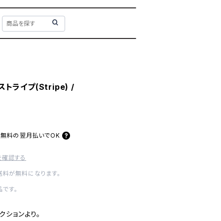
トライプ(Stripe) /
料無料の
翌月払いでOK
を確認する
内送料が無料になります。
です。
レクションより。