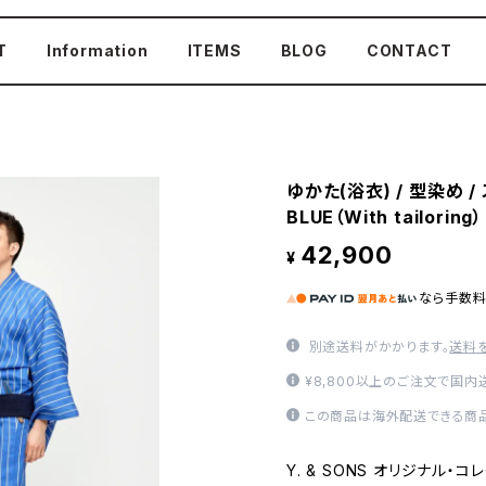
T
Information
ITEMS
BLOG
CONTACT
ゆかた(浴衣) / 型染め / ス
BLUE（With tailoring）
42,900
¥
なら
手数
別途送料がかかります。
送料
¥8,800以上のご注文で国
この商品は海外配送できる商品
Y. & SONS オリジナル・コ