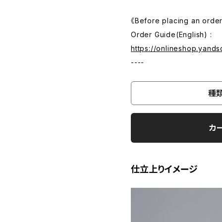
《Before placing an order,
Order Guide(English) :
https://onlineshop.yand
----
種
カ
仕立上りイメージ