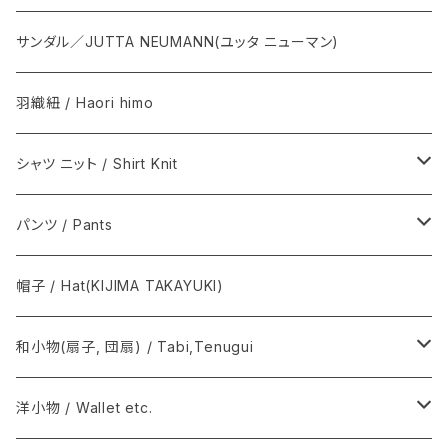
NEAT / ニート
下駄 / Geta
Aeta / アエタ, CHACOLI / チャコリ
サンダル／JUTTA NEUMANN(ユッタ ニューマン)
その他 / Others
Il micio / イルミーチョ
羽織紐 / Haori himo
籠心 / あけび蔓細工 / Basket bag
シャツ ニット / Shirt Knit
籠バッグ(手提げ籠) / Basket bag
BODHI
パンツ / Pants
巾着(信玄袋) / INDEN
Graphpaper / グラフペーパー
Y. & SONS
帽子 / Hat(KIJIMA TAKAYUKI)
須浪亨商店 / いかご・びんかご
BATONER
COMOLI / コモリ
和小物(扇子, 団扇) / Tabi,Tenugui
SOSAKUBAG
Graphpaper / グラフペーパー
手拭 / Tenugui
洋小物 / Wallet etc.