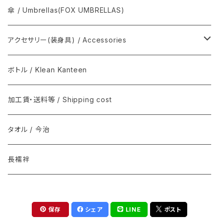
T.T / ティーティー
扇子, 団扇 / Folding fan
COMME des GARÇONS
傘 / Umbrellas(FOX UMBRELLAS)
NEAT / ニート
足袋 / Tabi
THE INOUE BROTHERS...
アクセサリー(装身具) / Accessories
マスク / Mask
REAL HARNESS / Belt(ベルト)
semeno / セメノ
ボトル / Klean Kanteen
クバ民具
Joshua Ellis(ジョシュア・エリス) / マフラー
加工賃・送料等 / Shipping cost
その他 / Other
Graphpaper(グラフペーパー）
タオル / 今治
ソックス
DENTS
長襦袢
インナー
il micio / Belt(ベルト)
保存
シェア
LINE
ポスト