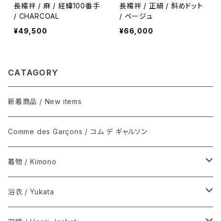
長襦袢 / 麻 / 経緯100番手
長襦袢 / 正絹 / 斜めドット
/ CHARCOAL
/ ベージュ
¥49,500
¥66,000
CATAGORY
新着商品 / New items
Comme des Garçons / コム デ ギャルソン
着物 / Kimono
木綿(片貝木綿ほか) / Cotton
浴衣 / Yukata