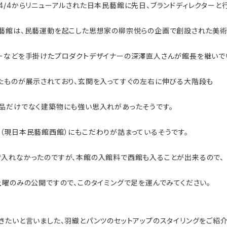
4/4からリニューアルされた日本
民藝館に先日、ブランドディレクターと
藝館は、民藝運動を起こした思想家の柳宗悦らの企画で創設された美術
ーなどを手掛けた
プロダクトデザイナーの
深澤直人さんが館長を継いで
たものが展示されており、玄関を入ってすぐの左右に伸びる大階段も
品だけでなく建築物にも強い思入れがあったそうです。
（現日本民藝館西館）にもこだわりが詰まっているそうです。
入れなかったのですが、本館の
入館料で
西
館も入ることが出来るので、
土曜のみの
公開ですので、このタイミングで足を運んでみてください。
きたいと言いました、羽織とパンツのセットアップのスタイリングをご紹