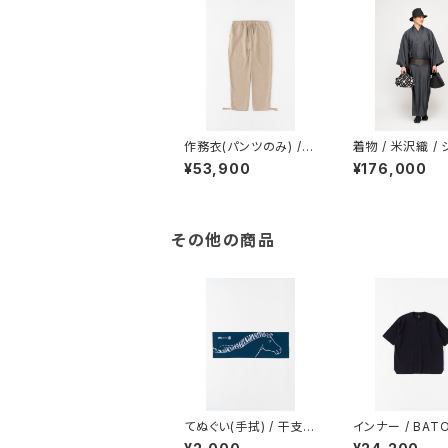
作務衣(パンツのみ) / リ
着物 / 米沢織 /
ネンラミー / からみ織 /
ヘリンボーン / C
¥53,900
¥176,000
BEIGE
OAL（With tailo
その他の商品
てぬぐい(手拭) / 干支手
インナー / BAT
ぬぐい / 馬 / 午年 / NA
/ SMOOTH-KN