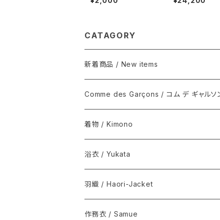
¥2,000
¥24,200
VY
SHIRT / NAVY
CATAGORY
新着商品 / New items
Comme des Garçons / コム デ ギャルソ
着物 / Kimono
木綿(片貝木綿ほか) / Cotton
浴衣 / Yukata
シルク / Silk
新着商品 / New items
羽織 / Haori-Jacket
シルクウール, ウール / Silk-wool, Wool
伊藤若冲シリーズ / Ito Jakuchu
木綿(片貝木綿ほか) / Cotton
作務衣 / Samue