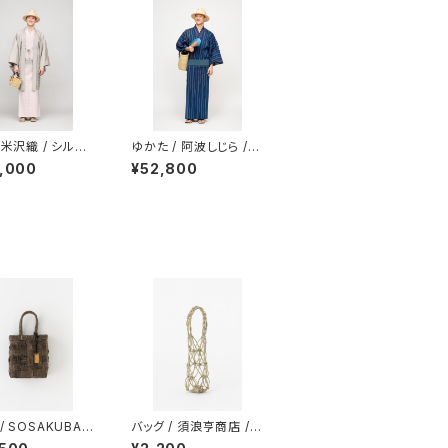
 米沢織 / シルク
ゆかた / 阿波しじら /
ッカー / 平織サテ
滝縞 / NAVY
,000
¥52,800
SH PINK（With t
ing）
/ SOSAKUBAG
バッグ / 須浪亨商店 /
y(タイニー) / 栗 /
びんかご / 小