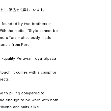
をし、低温を推奨しています。
d founded by two brothers in
th the motto, "Style cannot be
nd offers meticulously made
terials from Peru.
h-quality Peruvian royal alpaca
e touch. It comes with a camphor
sects.
ne to pilling compared to
fine enough to be worn with both
imono and suits alike.