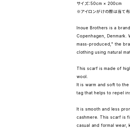
サイズ：50cm × 200cm
※アイロンがけの際は当て布
Inoue Brothers is a bran
Copenhagen, Denmark. Wi
mass-produced," the bra
clothing using natural ma
This scarf is made of hig
wool.
It is warm and soft to th
tag that helps to repel in
It is smooth and less pro
cashmere. This scarf is 
casual and formal wear, k