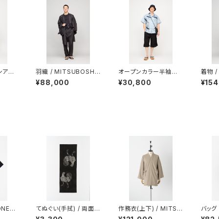
 シアー
羽織 / MITSUBOSHI /
オープンカラー半袖シャ
着物 /
HARC
Super 140's wool /
ツ / 型染め / 伊藤若冲
シアサ
¥88,000
¥30,800
¥154
ring）
平織強撚 / CHARCOA
/ 鯨 / LIGHT BLUE
ン / A
L（With tailoring）
ailor
ONER
てぬぐい(手拭) / 両面染
作務衣(上下) / MITSU
バッグ 
IT T-
め / 伊藤若冲 / 軍鶏 /
BOSHI / Super 140's
/ tin