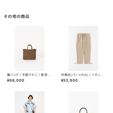
その他の商品
籠バッグ / 手提げかご / 新潟 /
作務衣(パンツのみ) / リネンラ
胡桃(くるみ) / 並巾小 / 2122
ミー / からみ織 / BEIGE
¥66,000
¥53,900