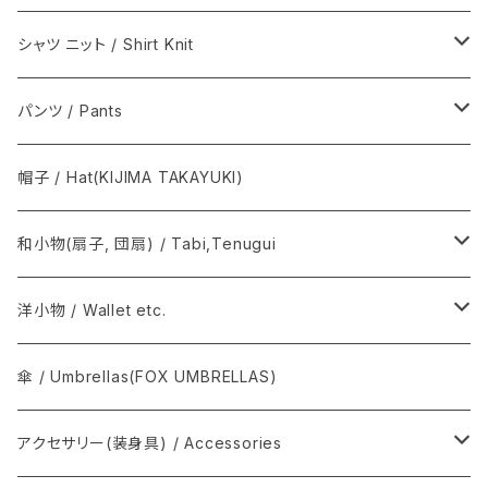
籠心 / あけび蔓細工 / Basket bag
シャツ ニット / Shirt Knit
籠バッグ(手提げ籠) / Basket bag
BODHI
パンツ / Pants
巾着(信玄袋) / INDEN
Graphpaper / グラフペーパー
Y. & SONS
帽子 / Hat(KIJIMA TAKAYUKI)
須浪亨商店 / いかご・びんかご
BATONER
COMOLI / コモリ
和小物(扇子, 団扇) / Tabi,Tenugui
SOSAKUBAG
Graphpaper / グラフペーパー
手拭 / Tenugui
洋小物 / Wallet etc.
T.T / ティーティー
扇子, 団扇 / Folding fan
COMME des GARÇONS
傘 / Umbrellas(FOX UMBRELLAS)
NEAT / ニート
足袋 / Tabi
THE INOUE BROTHERS...
アクセサリー(装身具) / Accessories