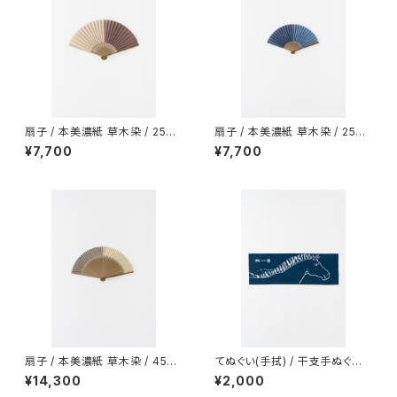
扇子 / 本美濃紙 草木染 / 25間
扇子 / 本美濃紙 草木染 / 25間
/ 鉄媒染 / ワインの澱・蘇芳
6寸5分 / 藍
¥7,700
¥7,700
扇子 / 本美濃紙 草木染 / 45間
てぬぐい(手拭) / 干支手ぬぐい /
/ 栗・くるみ
馬 / 午年 / NAVY
¥14,300
¥2,000