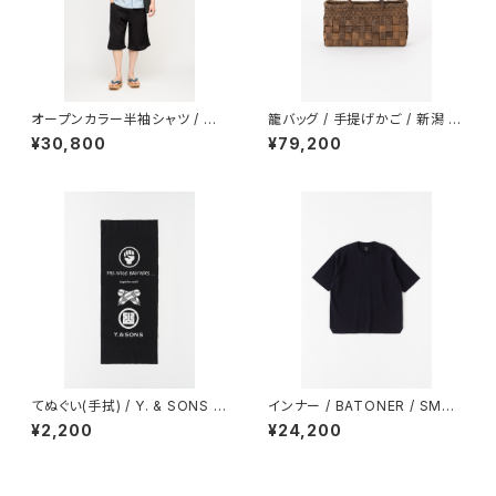
オープンカラー半袖シャツ / 型
籠バッグ / 手提げかご / 新潟 /
染め / 伊藤若冲 / 鯨 / LIGHT
胡桃(くるみ) / 太巾特大 / 2112
¥30,800
¥79,200
BLUE
てぬぐい(手拭) / Y. & SONS ×
インナー / BATONER / SMO
THE INOUE BROTHERS… /
OTH-KNIT T-SHIRT / NAVY
¥2,200
¥24,200
浜松注染 / together with / B
LACK