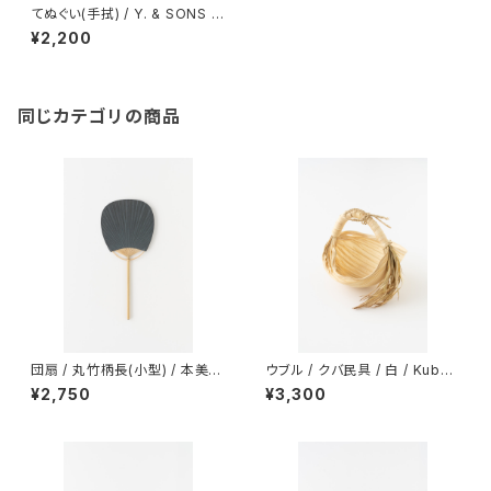
てぬぐい(手拭) / Y. & SONS 神
田の地図
¥2,200
同じカテゴリの商品
団扇 / 丸竹柄長(小型) / 本美濃
ウブル / クバ民具 / 白 / Kuba
紙 草木染 / ログウッド / 両面染
uburu / 小
¥2,750
¥3,300
め