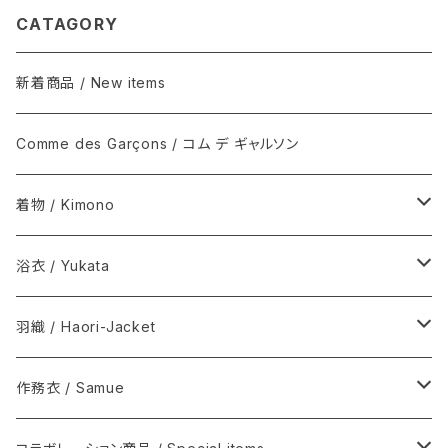
CATAGORY
新着商品 / New items
Comme des Garçons / コム デ ギャルソン
着物 / Kimono
木綿(片貝木綿ほか) / Cotton
浴衣 / Yukata
シルク / Silk
新着商品 / New items
羽織 / Haori-Jacket
シルクウール, ウール / Silk-wool, Wool
伊藤若冲シリーズ / Ito Jakuchu
木綿(片貝木綿ほか) / Cotton
作務衣 / Samue
夏きもの / Summer kimono
その他 / Others
シルク / Silk
ウール / Wool