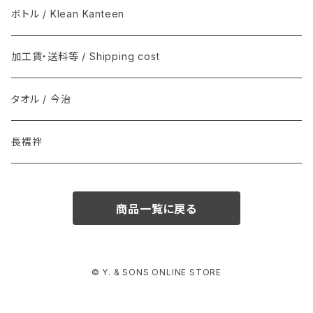
マスク / Mask
REAL HARNESS / Belt(ベルト)
semeno / セメノ
ボトル / Klean Kanteen
クバ民具
Joshua Ellis(ジョシュア・エリス) / マフラー
加工賃・送料等 / Shipping cost
その他 / Other
Graphpaper(グラフペーパー）
タオル / 今治
ソックス
DENTS
長襦袢
インナー
il micio / Belt(ベルト)
商品一覧に戻る
© Y. & SONS ONLINE STORE