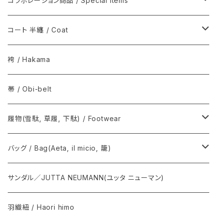
コラボレーション商品 / Special items
その他 / Others
シルクウール, ウール / Silk-wool, Wool
ウールシルク / Wool-Silk
T-KIMONO / ティー キモノ
コート 半纏 / Coat
その他 / Others
アルパカ / Alpaca
Graphpaper / グラフペーパー
火消コート / 半纏
袴 / Hakama
The Inoue Brothers...
Norwegian Rain / ノルウェージャン レイン
帯 / Obi-belt
OUTDOOR KIMONO / アウトドア キモノ
COMOLI / コモリ
履物(雪駄, 草履, 下駄) / Footwear
T.T / ティーティー
Graphpaper / グラフペーパー
雪駄, 草履 / Setta, Zori
バッグ / Bag(Aeta, il micio, 籠)
NEAT / ニート
下駄 / Geta
Aeta / アエタ, CHACOLI / チャコリ
サンダル／JUTTA NEUMANN(ユッタ ニューマン)
その他 / Others
Il micio / イルミーチョ
羽織紐 / Haori himo