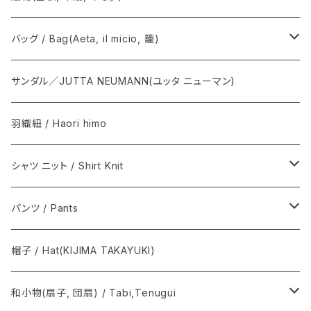
T.T / ティーティー
Graphpaper / グラフペーパー
雪駄, 草履 / Setta, Zori
バッグ / Bag(Aeta, il micio, 籠)
NEAT / ニート
下駄 / Geta
Aeta / アエタ, CHACOLI / チャコリ
サンダル／JUTTA NEUMANN(ユッタ ニューマン)
その他 / Others
Il micio / イルミーチョ
羽織紐 / Haori himo
籠心 / あけび蔓細工 / Basket bag
シャツ ニット / Shirt Knit
籠バッグ(手提げ籠) / Basket bag
BODHI
パンツ / Pants
巾着(信玄袋) / INDEN
Graphpaper / グラフペーパー
Y. & SONS
帽子 / Hat(KIJIMA TAKAYUKI)
須浪亨商店 / いかご・びんかご
BATONER
COMOLI / コモリ
和小物(扇子, 団扇) / Tabi,Tenugui