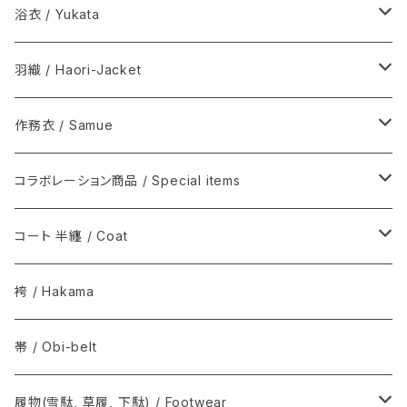
木綿(片貝木綿ほか) / Cotton
浴衣 / Yukata
シルク / Silk
新着商品 / New items
羽織 / Haori-Jacket
シルクウール, ウール / Silk-wool, Wool
伊藤若冲シリーズ / Ito Jakuchu
木綿(片貝木綿ほか) / Cotton
作務衣 / Samue
夏きもの / Summer kimono
その他 / Others
シルク / Silk
ウール / Wool
コラボレーション商品 / Special items
その他 / Others
シルクウール, ウール / Silk-wool, Wool
ウールシルク / Wool-Silk
T-KIMONO / ティー キモノ
コート 半纏 / Coat
その他 / Others
アルパカ / Alpaca
Graphpaper / グラフペーパー
火消コート / 半纏
袴 / Hakama
The Inoue Brothers...
Norwegian Rain / ノルウェージャン レイン
帯 / Obi-belt
OUTDOOR KIMONO / アウトドア キモノ
COMOLI / コモリ
履物(雪駄, 草履, 下駄) / Footwear