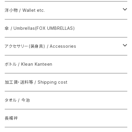
SOSAKUBAG
Graphpaper / グラフペーパー
手拭 / Tenugui
洋小物 / Wallet etc.
T.T / ティーティー
扇子, 団扇 / Folding fan
COMME des GARÇONS
傘 / Umbrellas(FOX UMBRELLAS)
NEAT / ニート
足袋 / Tabi
THE INOUE BROTHERS...
アクセサリー(装身具) / Accessories
マスク / Mask
REAL HARNESS / Belt(ベルト)
semeno / セメノ
ボトル / Klean Kanteen
クバ民具
Joshua Ellis(ジョシュア・エリス) / マフラー
加工賃・送料等 / Shipping cost
その他 / Other
Graphpaper(グラフペーパー）
タオル / 今治
ソックス
DENTS
長襦袢