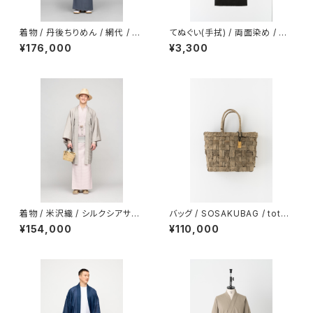
着物 / 丹後ちりめん / 網代 / BL
てぬぐい(手拭) / 両面染め / 伊
UE GRAY（With tailoring）
藤若冲 / 軍鶏 / GRAY
¥176,000
¥3,300
着物 / 米沢織 / シルクシアサッ
バッグ / SOSAKUBAG / toto
カー / 平織サテン / ASH PINK
(トート) / 栗 / GRAY（winsto
¥154,000
¥110,000
（With tailoring）
n）