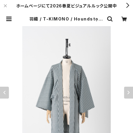
ホームページにて2026春夏ビジュアルルック公開中
羽織 / T-KIMONO / Houndstoot
h / GREEN（With tailoring） | Y.
& SONS ONLINE STORE