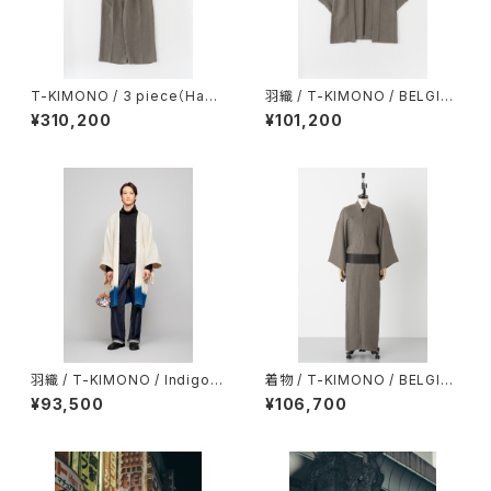
T-KIMONO / 3 piece（Haor
羽織 / T-KIMONO / BELGIA
i・Gilet・Pants） / BELGIAN LI
N LINEN / TAUPE（With tailo
¥310,200
¥101,200
NEN / TAUPE（With tailorin
ring）
g）
羽織 / T-KIMONO / Indigo d
着物 / T-KIMONO / BELGIA
ye（Ready-made）
N LINEN / TAUPE (With tail
¥93,500
¥106,700
oring）