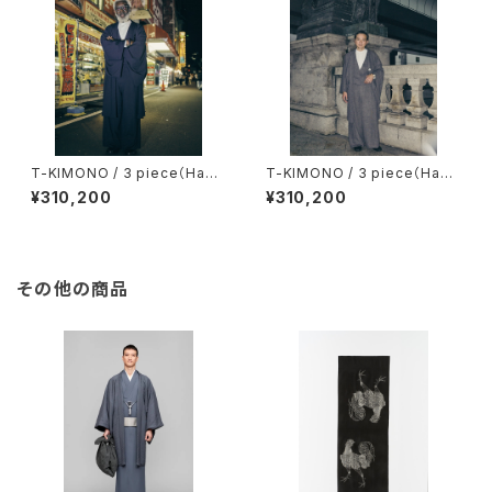
T-KIMONO / 3 piece（Haor
T-KIMONO / 3 piece（Haor
i・Gilet・Pants） / KNITTED F
i・Gilet・Pants） / POLYESTE
¥310,200
¥310,200
ABRICS / NAVY（With tailori
R VISCOSE FABRICS / GRA
ng）
Y（With tailoring）
その他の商品