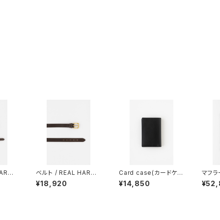
HARNE
ベルト / REAL HARNE
Card case(カードケー
マフラー 
ス) /
SS(リアル ハーネス) /
ス) / COMME des GA
s(ジョ
¥18,920
¥14,850
¥52
Stirr
28mm幅 / Plain Bridl
RCONS(コム・デ・ギャ
NAVY
t / W
e Leather Belt / We
ルソン) / CLASSIC / B
 Buckl
st End Buckle / Hav
lack
ana