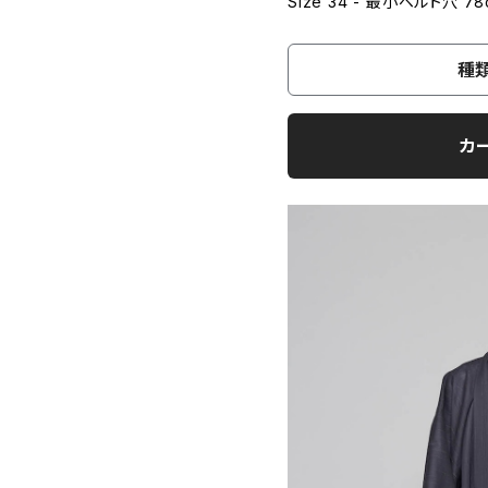
Size 34 - 最小ベルト穴 7
種
カ