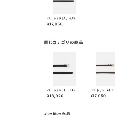
ベルト / REAL HARNE
SS(リアル ハーネス) /
¥17,050
18mm幅 / Plain Stirr
up Leather Belt / W
est End Roller Buckl
e / Black
同じカテゴリの商品
ベルト / REAL HARNE
ベルト / REAL 
SS(リアル ハーネス) /
SS(リアル ハーネ
¥18,920
¥17,050
28mm幅 / Plain Bridl
18mm幅 / Plain 
e Leather Belt / We
up Leather Bel
st End Buckle / Blac
est End Roller
k
e / Havana
その他の商品