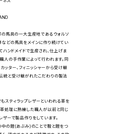
ハーネス
LAND
は英国中部の馬具の一大生産地であるウォルソ
帯などの馬具をメインに作り続けてい
全てハンドメイドで生産され、仕上げま
職人の手作業によって行われます。同
、カッター、フィニッシャーから受け継
伝統と受け継がれたこだわりの製法
もスティラップレザーといわれる革を
皮革処理に熟練した職人が以前と同じ
レザーで製品作りをしています。
の中の鐙(あぶみ)のことで鞍と鐙をつ