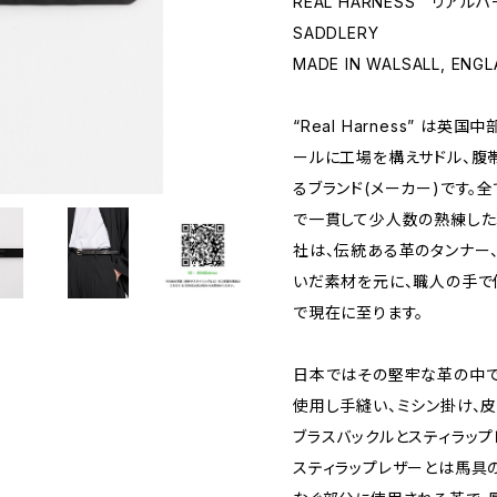
REAL HARNESS リアル
SADDLERY
MADE IN WALSALL, ENG
“Real Harness” 
ールに工場を構えサドル、腹
るブランド(メーカー)です。
で一貫して少人数の熟練した
社は、伝統ある革のタンナー
いだ素材を元に、職人の手で
で現在に至ります。
日本ではその堅牢な革の中で
使用し手縫い、ミシン掛け、
ブラスバックルとスティラップ
スティラップレザーとは馬具