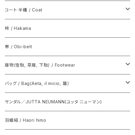
その他 / Others
シルクウール, ウール / Silk-wool, Wool
ウールシルク / Wool-Silk
T-KIMONO / ティー キモノ
コート 半纏 / Coat
その他 / Others
アルパカ / Alpaca
Graphpaper / グラフペーパー
火消コート / 半纏
袴 / Hakama
The Inoue Brothers...
Norwegian Rain / ノルウェージャン レイン
帯 / Obi-belt
OUTDOOR KIMONO / アウトドア キモノ
COMOLI / コモリ
履物(雪駄, 草履, 下駄) / Footwear
T.T / ティーティー
Graphpaper / グラフペーパー
雪駄, 草履 / Setta, Zori
バッグ / Bag(Aeta, il micio, 籠)
NEAT / ニート
下駄 / Geta
Aeta / アエタ, CHACOLI / チャコリ
サンダル／JUTTA NEUMANN(ユッタ ニューマン)
その他 / Others
Il micio / イルミーチョ
羽織紐 / Haori himo