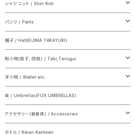
籠心 / あけび蔓細工 / Basket bag
シャツ ニット / Shirt Knit
籠バッグ(手提げ籠) / Basket bag
BODHI
パンツ / Pants
巾着(信玄袋) / INDEN
Graphpaper / グラフペーパー
Y. & SONS
帽子 / Hat(KIJIMA TAKAYUKI)
須浪亨商店 / いかご・びんかご
BATONER
COMOLI / コモリ
和小物(扇子, 団扇) / Tabi,Tenugui
SOSAKUBAG
Graphpaper / グラフペーパー
手拭 / Tenugui
洋小物 / Wallet etc.
T.T / ティーティー
扇子, 団扇 / Folding fan
COMME des GARÇONS
傘 / Umbrellas(FOX UMBRELLAS)
NEAT / ニート
足袋 / Tabi
THE INOUE BROTHERS...
アクセサリー(装身具) / Accessories
マスク / Mask
REAL HARNESS / Belt(ベルト)
semeno / セメノ
ボトル / Klean Kanteen