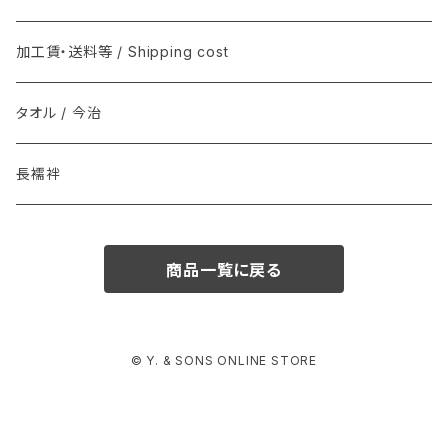
クバ民具
Joshua Ellis(ジョシュア・エリス) / マフラー
加工賃・送料等 / Shipping cost
その他 / Other
Graphpaper(グラフペーパー）
タオル / 今治
ソックス
DENTS
長襦袢
インナー
il micio / Belt(ベルト)
商品一覧に戻る
© Y. & SONS ONLINE STORE