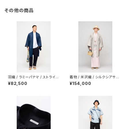
その他の商品
羽織 / ラミーパナマ / ストライプ
着物 / 米沢織 / シルクシアサッ
/ NAVY（With tailoring）
カー / 平織サテン / ASH PINK
¥82,500
¥154,000
（With tailoring）