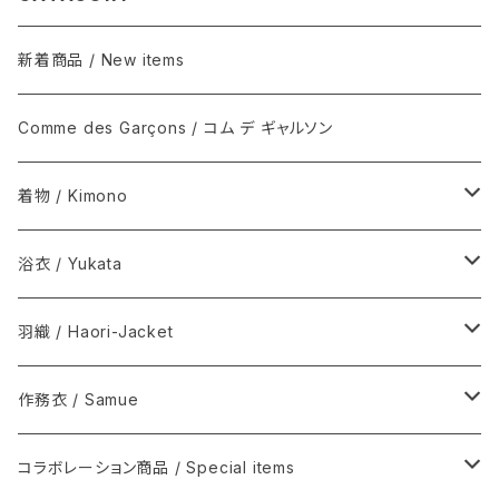
新着商品 / New items
Comme des Garçons / コム デ ギャルソン
着物 / Kimono
木綿(片貝木綿ほか) / Cotton
浴衣 / Yukata
シルク / Silk
新着商品 / New items
羽織 / Haori-Jacket
シルクウール, ウール / Silk-wool, Wool
伊藤若冲シリーズ / Ito Jakuchu
木綿(片貝木綿ほか) / Cotton
作務衣 / Samue
夏きもの / Summer kimono
その他 / Others
シルク / Silk
ウール / Wool
コラボレーション商品 / Special items