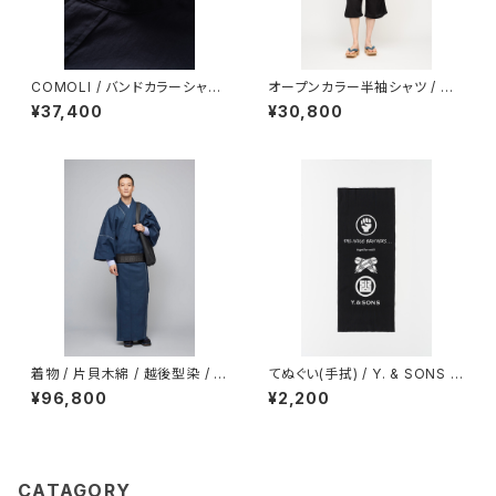
COMOLI / バンドカラーシャツ
オープンカラー半袖シャツ / 型
/ NAVY
染め / 伊藤若冲 / 鯨 / LIGHT
¥37,400
¥30,800
BLUE
着物 / 片貝木綿 / 越後型染 / 一
てぬぐい(手拭) / Y. & SONS ×
本線 / 藍松煙（With tailoring）
THE INOUE BROTHERS… /
¥96,800
¥2,200
浜松注染 / together with / B
LACK
CATAGORY