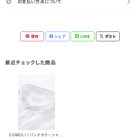
お支払い方法について
保存
シェア
LINE
ポスト
最近チェックした商品
COMOLI / バンドカラーシャツ
/ WHITE