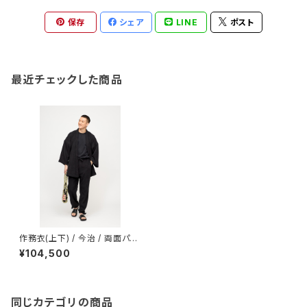
保存
シェア
LINE
ポスト
最近チェックした商品
作務衣(上下) / 今治 / 両面パイ
ル強撚 / BLACK（With tailori
¥104,500
ng）
同じカテゴリの商品