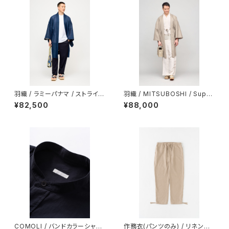
羽織 / ラミーパナマ / ストライプ
羽織 / MITSUBOSHI / Super
/ NAVY（With tailoring）
140's wool / 平織強撚 / GREI
¥82,500
¥88,000
GE（With tailoring）
COMOLI / バンドカラーシャツ
作務衣(パンツのみ) / リネンラ