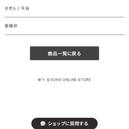
その他 / Other
Graphpaper(グラフペーパー）
タオル / 今治
ソックス
DENTS
長襦袢
インナー
il micio / Belt(ベルト)
商品一覧に戻る
© Y. & SONS ONLINE STORE
ショップに質問する