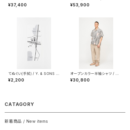
/ NAVY
ミー / からみ織 / BEIGE
¥37,400
¥53,900
てぬぐい(手拭) / Y. & SONS 神
オープンカラー半袖シャツ / 浜
田の地図
松注染 / 渦 / BEIGE
¥2,200
¥30,800
CATAGORY
新着商品 / New items