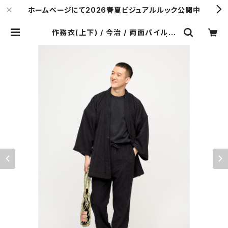
ホームページにて2026春夏ビジュアルルック公開中
作務衣(上下) / 今治 / 両面パイル強
撚 / BLACK（With tailoring） | Y.
& SONS ONLINE STORE