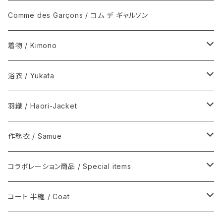
Comme des Garçons / コム デ ギャルソン
着物 / Kimono
木綿(片貝木綿ほか) / Cotton
浴衣 / Yukata
シルク / Silk
新着商品 / New items
羽織 / Haori-Jacket
シルクウール, ウール / Silk-wool, Wool
伊藤若冲シリーズ / Ito Jakuchu
木綿(片貝木綿ほか) / Cotton
作務衣 / Samue
夏きもの / Summer kimono
その他 / Others
シルク / Silk
ウール / Wool
コラボレーション商品 / Special items
その他 / Others
シルクウール, ウール / Silk-wool, Wool
ウールシルク / Wool-Silk
T-KIMONO / ティー キモノ
コート 半纏 / Coat