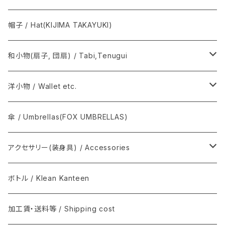
巾着(信玄袋) / INDEN
Graphpaper / グラフペーパー
Y. & SONS
帽子 / Hat(KIJIMA TAKAYUKI)
須浪亨商店 / いかご・びんかご
BATONER
COMOLI / コモリ
和小物(扇子, 団扇) / Tabi,Tenugui
SOSAKUBAG
Graphpaper / グラフペーパー
手拭 / Tenugui
洋小物 / Wallet etc.
T.T / ティーティー
扇子, 団扇 / Folding fan
COMME des GARÇONS
傘 / Umbrellas(FOX UMBRELLAS)
NEAT / ニート
足袋 / Tabi
THE INOUE BROTHERS...
アクセサリー(装身具) / Accessories
マスク / Mask
REAL HARNESS / Belt(ベルト)
semeno / セメノ
ボトル / Klean Kanteen
クバ民具
Joshua Ellis(ジョシュア・エリス) / マフラー
加工賃・送料等 / Shipping cost