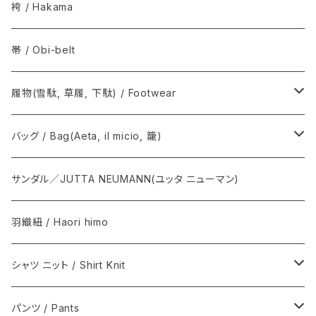
その他 / Others
アルパカ / Alpaca
Graphpaper / グラフペーパー
火消コート / 半纏
袴 / Hakama
The Inoue Brothers...
Norwegian Rain / ノルウェージャン レイン
帯 / Obi-belt
OUTDOOR KIMONO / アウトドア キモノ
COMOLI / コモリ
履物(雪駄, 草履, 下駄) / Footwear
T.T / ティーティー
Graphpaper / グラフペーパー
雪駄, 草履 / Setta, Zori
バッグ / Bag(Aeta, il micio, 籠)
NEAT / ニート
下駄 / Geta
Aeta / アエタ, CHACOLI / チャコリ
サンダル／JUTTA NEUMANN(ユッタ ニューマン)
その他 / Others
Il micio / イルミーチョ
羽織紐 / Haori himo
籠心 / あけび蔓細工 / Basket bag
シャツ ニット / Shirt Knit
籠バッグ(手提げ籠) / Basket bag
BODHI
パンツ / Pants