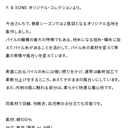
Y. & SONS オリジナル・コレクションより。
今治さんちで、春夏シーズンでは２度目となるオリジナル生地を
製作しました。
パイルの織機の最大の特徴でもある、地糸になる経糸・緯糸に加
えてパイル糸があることを活かして、パイル糸の素材を変えて表
裏の表情や風合いを変えています。
表面に出るパイルの糸には強い撚りをかけ、通常は最終加工で
柔軟仕上げをするところ、あえてそのままの風合いにしています。
また、内側の肌に触れる部分は、柔らかく快適な着心地です。
同素材で羽織、作務衣、兵児帯のお仕立ても可能です。
素材：綿100％
仕立：単衣（男性 or 女性）