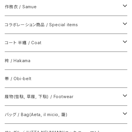
シルクウール, ウール / Silk-wool, Wool
伊藤若冲シリーズ / Ito Jakuchu
木綿(片貝木綿ほか) / Cotton
作務衣 / Samue
夏きもの / Summer kimono
その他 / Others
シルク / Silk
ウール / Wool
コラボレーション商品 / Special items
その他 / Others
シルクウール, ウール / Silk-wool, Wool
ウールシルク / Wool-Silk
T-KIMONO / ティー キモノ
コート 半纏 / Coat
その他 / Others
アルパカ / Alpaca
Graphpaper / グラフペーパー
火消コート / 半纏
袴 / Hakama
The Inoue Brothers...
Norwegian Rain / ノルウェージャン レイン
帯 / Obi-belt
OUTDOOR KIMONO / アウトドア キモノ
COMOLI / コモリ
履物(雪駄, 草履, 下駄) / Footwear
T.T / ティーティー
Graphpaper / グラフペーパー
雪駄, 草履 / Setta, Zori
バッグ / Bag(Aeta, il micio, 籠)