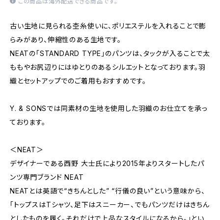
この商品は海外配送できる商品です。
古い生地に見られる杢糸使いに、ポリエステルを入れることで膨
らみがあり、伸縮性のある生地です。
NEATの「STANDARD TYPE」のパンツは、タックが入ることで太
ももやお尻辺りにはゆとりのあるシルエットとなっております。羽
織とセットアップでのご着用もおすすめです。
Y. & SONSでは同素材の生地を使用した羽織のお仕立てを承っ
ております。
＜NEAT＞
デザイナーである西野 大士氏により2015年よりスタートしたパ
ンツ専門ブランド NEAT
NEATとは英語で“きちんとした” “行儀の良い”という意味から、
「トップスはTシャツ、足下はスニーカー、でもパンツだけはきちん
としたものを履く。それだけで上品なスタイルになるから。」とい