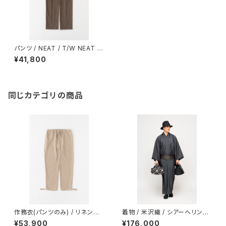
パンツ / NEAT / T/W NEAT A
ction Slacks Standard / BR
¥41,800
OWN
同じカテゴリの商品
作務衣(パンツのみ) / リネンラ
着物 / 米沢織 / シアーヘリンボ
ミー / からみ織 / BEIGE
ーン / CHARCOAL（With tail
¥53,900
¥176,000