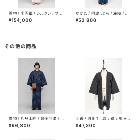
着物 / 米沢織 / シルクシアサッ
ゆかた / 阿波しじら / 滝縞 / NA
カー / 平織サテン / ASH PINK
VY
¥154,000
¥52,800
（With tailoring）
その他の商品
着物 / 片貝木綿 / 越後型染 / 格
羽織 / 遠州手しぼ / 縞 / BLAC
子 / 藍襲ね （With tailoring）
K（With tailoring）
¥96,800
¥47,300