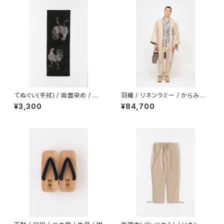
てぬぐい(手拭) / 両面染め / 伊
羽織 / リネンラミー / からみ織 /
藤若冲 / 軍鶏 / GRAY
BEIGE（With tailoring）
¥3,300
¥84,700