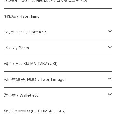
NEAT / ニート
下駄 / Geta
Aeta / アエタ, CHACOLI / チャコリ
サンダル／JUTTA NEUMANN(ユッタ ニューマン)
その他 / Others
Il micio / イルミーチョ
羽織紐 / Haori himo
籠心 / あけび蔓細工 / Basket bag
シャツ ニット / Shirt Knit
籠バッグ(手提げ籠) / Basket bag
BODHI
パンツ / Pants
巾着(信玄袋) / INDEN
Graphpaper / グラフペーパー
Y. & SONS
帽子 / Hat(KIJIMA TAKAYUKI)
須浪亨商店 / いかご・びんかご
BATONER
COMOLI / コモリ
和小物(扇子, 団扇) / Tabi,Tenugui
SOSAKUBAG
Graphpaper / グラフペーパー
手拭 / Tenugui
洋小物 / Wallet etc.
T.T / ティーティー
扇子, 団扇 / Folding fan
COMME des GARÇONS
傘 / Umbrellas(FOX UMBRELLAS)