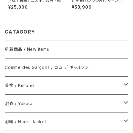
下駄 / 日田 / 二の字 / 片貝 / 紺
作務衣(パンツのみ) / リネンラ
ミー / からみ織 / BEIGE
¥25,300
¥53,900
CATAGORY
新着商品 / New items
Comme des Garçons / コム デ ギャルソン
着物 / Kimono
木綿(片貝木綿ほか) / Cotton
浴衣 / Yukata
シルク / Silk
新着商品 / New items
羽織 / Haori-Jacket