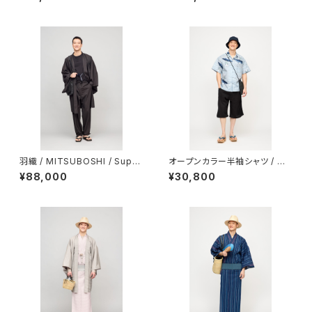
oring）
羽織 / MITSUBOSHI / Super
オープンカラー半袖シャツ / 型
140's wool / 平織強撚 / CHA
染め / 伊藤若冲 / 鯨 / LIGHT
¥88,000
¥30,800
RCOAL（With tailoring）
BLUE