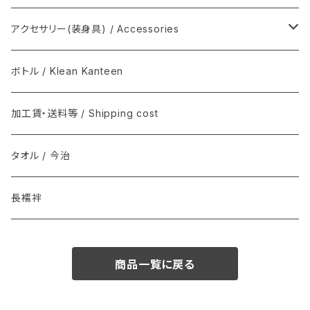
NEAT / ニート
足袋 / Tabi
THE INOUE BROTHERS...
アクセサリー(装身具) / Accessories
マスク / Mask
REAL HARNESS / Belt(ベルト)
semeno / セメノ
ボトル / Klean Kanteen
クバ民具
Joshua Ellis(ジョシュア・エリス) / マフラー
加工賃・送料等 / Shipping cost
その他 / Other
Graphpaper(グラフペーパー）
タオル / 今治
ソックス
DENTS
長襦袢
インナー
il micio / Belt(ベルト)
商品一覧に戻る