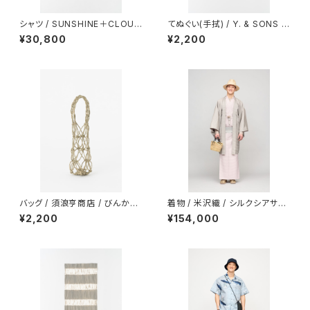
シャツ / SUNSHINE＋CLOUD
てぬぐい(手拭) / Y. & SONS ×
別注 / Remake Shirts / OPE
THE INOUE BROTHERS… /
¥30,800
¥2,200
N STANDA / Sax
浜松注染 / together with / B
LACK
バッグ / 須浪亨商店 / びんかご
着物 / 米沢織 / シルクシアサッ
/ 小
カー / 平織サテン / ASH PINK
¥2,200
¥154,000
（With tailoring）