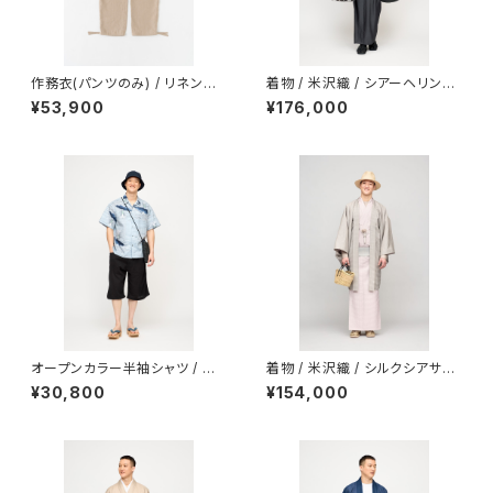
作務衣(パンツのみ) / リネンラ
着物 / 米沢織 / シアーヘリンボ
ミー / からみ織 / BEIGE
ーン / CHARCOAL（With tail
¥53,900
¥176,000
oring）
オープンカラー半袖シャツ / 型
着物 / 米沢織 / シルクシアサッ
染め / 伊藤若冲 / 鯨 / LIGHT
カー / 平織サテン / ASH PINK
¥30,800
¥154,000
BLUE
（With tailoring）