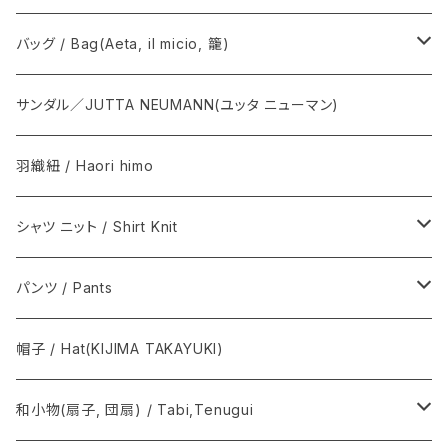
T.T / ティーティー
Graphpaper / グラフペーパー
雪駄, 草履 / Setta, Zori
バッグ / Bag(Aeta, il micio, 籠)
NEAT / ニート
下駄 / Geta
Aeta / アエタ, CHACOLI / チャコリ
サンダル／JUTTA NEUMANN(ユッタ ニューマン)
その他 / Others
Il micio / イルミーチョ
羽織紐 / Haori himo
籠心 / あけび蔓細工 / Basket bag
シャツ ニット / Shirt Knit
籠バッグ(手提げ籠) / Basket bag
BODHI
パンツ / Pants
巾着(信玄袋) / INDEN
Graphpaper / グラフペーパー
Y. & SONS
帽子 / Hat(KIJIMA TAKAYUKI)
須浪亨商店 / いかご・びんかご
BATONER
COMOLI / コモリ
和小物(扇子, 団扇) / Tabi,Tenugui