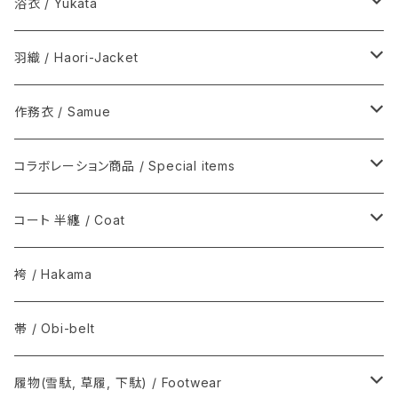
木綿(片貝木綿ほか) / Cotton
浴衣 / Yukata
シルク / Silk
新着商品 / New items
羽織 / Haori-Jacket
シルクウール, ウール / Silk-wool, Wool
伊藤若冲シリーズ / Ito Jakuchu
木綿(片貝木綿ほか) / Cotton
作務衣 / Samue
夏きもの / Summer kimono
その他 / Others
シルク / Silk
ウール / Wool
コラボレーション商品 / Special items
その他 / Others
シルクウール, ウール / Silk-wool, Wool
ウールシルク / Wool-Silk
T-KIMONO / ティー キモノ
コート 半纏 / Coat
その他 / Others
アルパカ / Alpaca
Graphpaper / グラフペーパー
火消コート / 半纏
袴 / Hakama
The Inoue Brothers...
Norwegian Rain / ノルウェージャン レイン
帯 / Obi-belt
OUTDOOR KIMONO / アウトドア キモノ
COMOLI / コモリ
履物(雪駄, 草履, 下駄) / Footwear