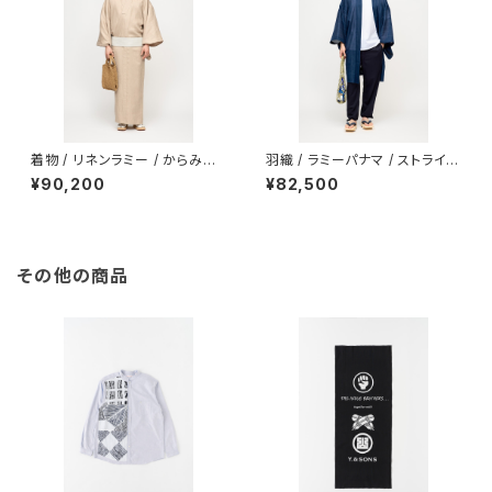
着物 / リネンラミー / からみ織 /
羽織 / ラミーパナマ / ストライプ
BEIGE（With tailoring）
/ NAVY（With tailoring）
¥90,200
¥82,500
その他の商品