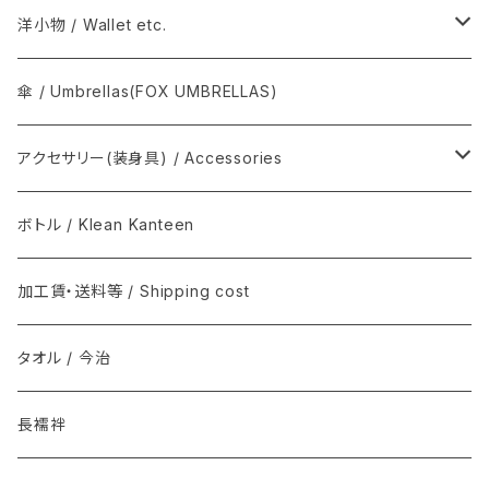
SOSAKUBAG
Graphpaper / グラフペーパー
手拭 / Tenugui
洋小物 / Wallet etc.
T.T / ティーティー
扇子, 団扇 / Folding fan
COMME des GARÇONS
傘 / Umbrellas(FOX UMBRELLAS)
NEAT / ニート
足袋 / Tabi
THE INOUE BROTHERS...
アクセサリー(装身具) / Accessories
マスク / Mask
REAL HARNESS / Belt(ベルト)
semeno / セメノ
ボトル / Klean Kanteen
クバ民具
Joshua Ellis(ジョシュア・エリス) / マフラー
加工賃・送料等 / Shipping cost
その他 / Other
Graphpaper(グラフペーパー）
タオル / 今治
ソックス
DENTS
長襦袢
インナー